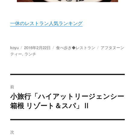
一休のレストラン人気ランキング
投
koyu
投
2016年2月22日
カ
食べ歩き◆レストラン
タ
アフタヌーン
稿
ティー
,
稿
ランチ
テ
グ
者
日:
ゴ
リ
ー
投
前
稿
小旅行「ハイアットリージェンシー
過
箱根 リゾート＆スパ」Ⅱ
去
ナ
の
ビ
投
稿:
ゲ
次