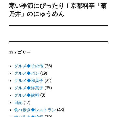
寒い季節にぴったり！京都料亭「菊
次
ー
乃井」のにゅうめん
の
シ
投
稿:
ョ
ン
カテゴリー
グルメ◆その他
(26)
グルメ◆パン
(19)
グルメ◆和菓子
(21)
グルメ◆洋菓子
(35)
グルメ◆飲料
(3)
日記
(17)
食べ歩き◆レストラン
(43)