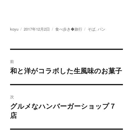
投
koyu
投
2017年12月2日
カ
食べ歩き◆旅行
タ
そば
,
パン
稿
稿
テ
グ
者
日:
ゴ
リ
投
ー
前
稿
和と洋がコラボした生風味のお菓子
過
去
ナ
の
ビ
投
次
稿:
ゲ
グルメなハンバーガーショップ７
次
店
の
ー
投
シ
稿: