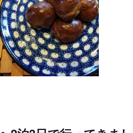
を食べている感じの「栗きんとん 栗九里」” の