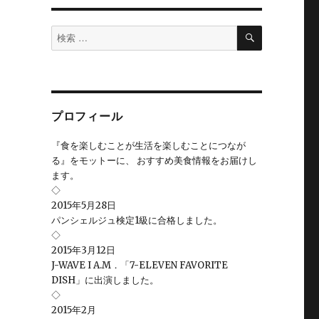
検
検
索
索
対
象:
プロフィール
『食を楽しむことが生活を楽しむことにつなが
る』をモットーに、 おすすめ美食情報をお届けし
ます。
◇
2015年5月28日
パンシェルジュ検定1級に合格しました。
◇
2015年3月12日
J-WAVE I A.M．「7-ELEVEN FAVORITE
DISH」に出演しました。
◇
2015年2月