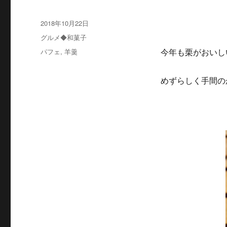
投
2018年10月22日
稿
カ
グルメ◆和菓子
日:
テ
タ
パフェ
,
羊羹
今年も栗がおいし
ゴ
グ
リ
ー
めずらしく手間の