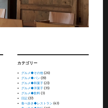
カテゴリー
グルメ◆その他
(26)
グルメ◆パン
(19)
グルメ◆和菓子
(21)
グルメ◆洋菓子
(35)
グルメ◆飲料
(3)
日記
(17)
食べ歩き◆レストラン
(43)