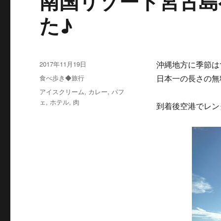
南国リゾート宮古島
た♪
投
2017年11月19日
沖縄地方に季節は
稿
カ
食べ歩き◆旅行
日本一の長さの無
日:
テ
タ
アイスクリーム
,
カレー
,
パフ
ゴ
グ
ェ
,
ホテル
,
肉
到着後空港でレン
リ
ー