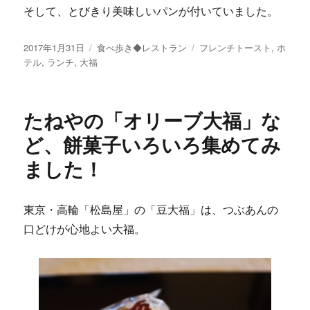
そして、とびきり美味しいパンが付いていました。
投
2017年1月31日
カ
食べ歩き◆レストラン
タ
フレンチトースト
,
ホ
稿
テル
,
ランチ
,
大福
テ
グ
日:
ゴ
リ
ー
たねやの「オリーブ大福」な
ど、餅菓子いろいろ集めてみ
ました！
東京・高輪「松島屋」の「豆大福」は、つぶあんの
口どけが心地よい大福。