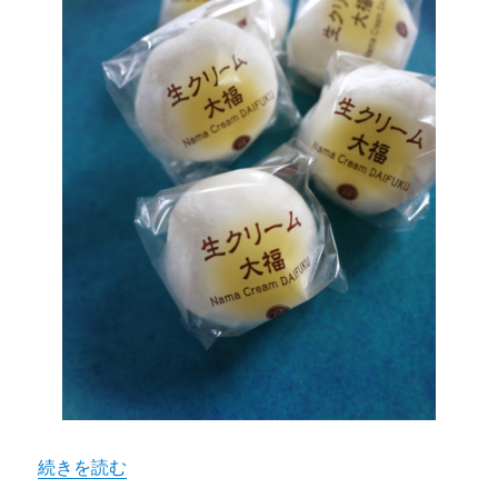
“四日市の御菓子処富貴堂の、まっしろな「生クリーム大福
続きを読む