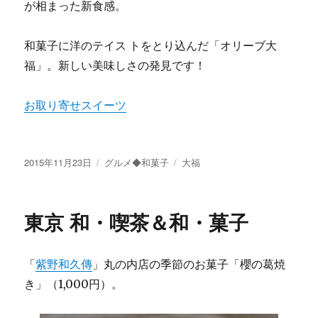
が相まった新食感。
和菓子に洋のテイス トをとり込んだ「オリーブ大
福」。新しい美味しさの発見です！
お取り寄せスイーツ
投
2015年11月23日
カ
グルメ◆和菓子
タ
大福
稿
テ
グ
日:
ゴ
リ
東京 和・喫茶＆和・菓子
ー
「
紫野和久傳
」丸の内店の季節のお菓子「櫻の葛焼
き」（1,000円）。