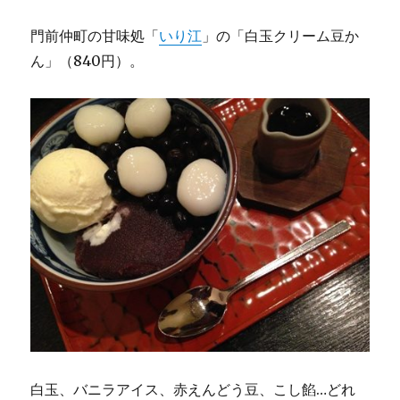
門前仲町の甘味処「
いり江
」の「白玉クリーム豆か
ん」（840円）。
白玉、バニラアイス、赤えんどう豆、こし餡…どれ