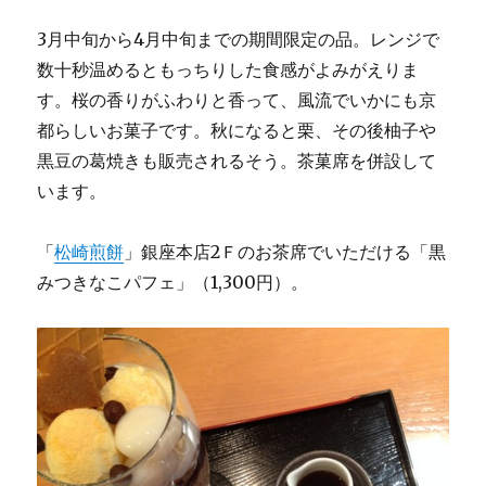
3月中旬から4月中旬までの期間限定の品。レンジで
数十秒温めるともっちりした食感がよみがえりま
す。桜の香りがふわりと香って、風流でいかにも京
都らしいお菓子です。秋になると栗、その後柚子や
黒豆の葛焼きも販売されるそう。茶菓席を併設して
います。
「
松崎煎餅
」銀座本店2Ｆのお茶席でいただける「黒
みつきなこパフェ」（1,300円）。