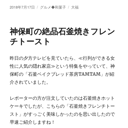
投
2018年7月17日
カ
グルメ◆和菓子
タ
大福
稿
テ
グ
日:
ゴ
リ
神保町の絶品石釜焼きフレン
ー
チトースト
昨日の夕方テレビを見ていたら、≪行列ができる女
性に人気の隠れ家店≫という特集をやっていて、神
保町の「石釜ベイクブレッド茶房TAMTAM」が紹
介されていました。
レポーターの方が注文していたのは石釜焼きホット
ケーキでしたが、こちらの「石釜焼きフレンチトー
スト」がすっごく美味しかったのを思い出したので
早速ご紹介しますね！