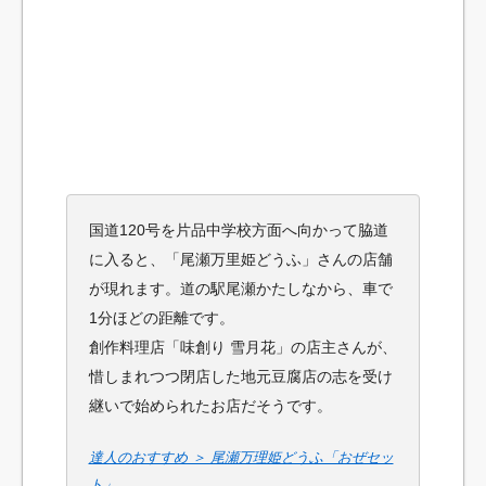
国道120号を片品中学校方面へ向かって脇道
に入ると、「尾瀬万里姫どうふ」さんの店舗
が現れます。道の駅尾瀬かたしなから、車で
1分ほどの距離です。
創作料理店「味創り 雪月花」の店主さんが、
惜しまれつつ閉店した地元豆腐店の志を受け
継いで始められたお店だそうです。
達人のおすすめ ＞ 尾瀬万理姫どうふ「おぜセッ
ト」