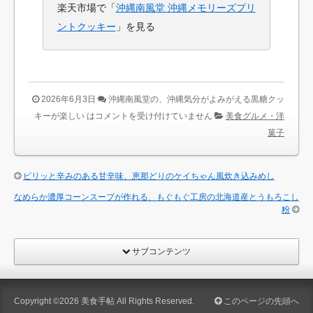
楽天市場で「
沖縄南風堂 沖縄メモリーズプリ
ントクッキー
」を見る
2026年6月3日
沖縄南風堂の、沖縄気分がよみがえる黒糖クッ
キーが楽しい は
コメントを受け付けていません
美食グルメ・洋
菓子
ピリッと辛みのある甘辛味、恵那どりのケイちゃん風炊き込みめし
なめらか濃厚コーンスープが作れる、もぐもぐ工房の北海道産とうもろこし
粉
サブコンテンツ
Copyright ©2026
美食手帖
All Rights Reserved.
このページの先頭へ