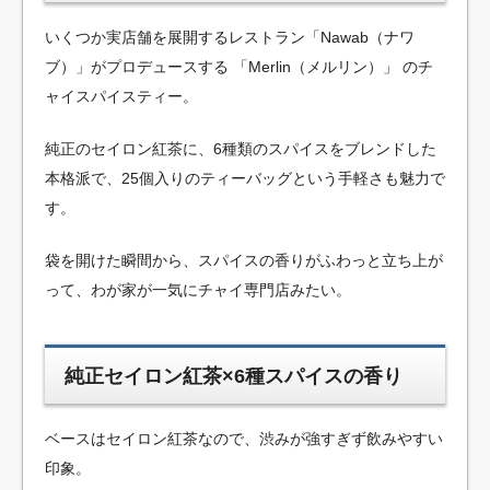
いくつか実店舗を展開するレストラン「Nawab（ナワ
ブ）」がプロデュースする 「Merlin（メルリン）」 のチ
ャイスパイスティー。
純正のセイロン紅茶に、6種類のスパイスをブレンドした
本格派で、25個入りのティーバッグという手軽さも魅力で
す。
袋を開けた瞬間から、スパイスの香りがふわっと立ち上が
って、わが家が一気にチャイ専門店みたい。
純正セイロン紅茶×6種スパイスの香り
ベースはセイロン紅茶なので、渋みが強すぎず飲みやすい
印象。