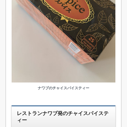
ナワブのチャイスパイスティー
レストランナワブ発のチャイスパイステ
ィー