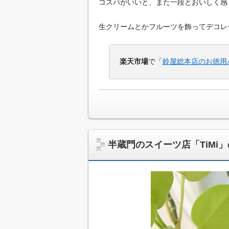
コスパがいいと、また一段とおいしく感
生クリームとかフルーツを飾ってデコレ
楽天市場
で「
鈴屋総本店のお徳用
半蔵門のスイーツ店「TiMi