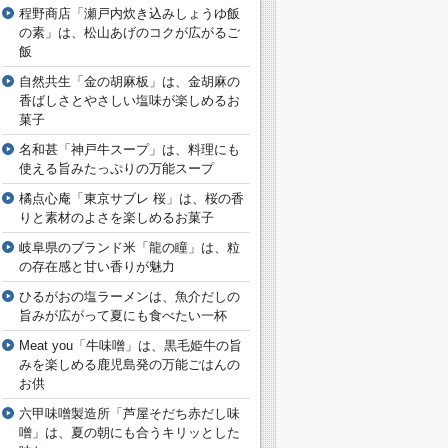
程野商店「瀬戸内炊き込みしょうゆ飯
の素」は、松山あげのコクが広がるご
飯
自然共生「金の胡麻板」は、金胡麻の
香ばしさとやさしい塩味が楽しめるお
菓子
名和甚「神戸牛スープ」は、料理にも
使える旨みたっぷりの万能スープ
橘点心庵「東京サブレ 桜」は、桜の香
りと素材のよさを楽しめるお菓子
岐阜県のブランド米「龍の瞳」は、粒
の存在感と甘い香りが魅力
ひるがおの塩ラーメンは、魚介だしの
旨みが広がって夏にも食べたい一杯
Meat you「牛味噌」は、黒毛姫牛の旨
みを楽しめる鹿児島発の万能ごはんの
お供
六甲味噌製造所「芦屋そだち赤だし味
噌」は、夏の朝にも合うキリッとした