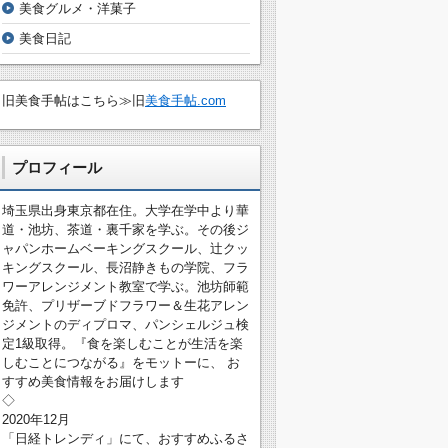
美食グルメ・洋菓子
美食日記
旧美食手帖はこちら≫旧
美食手帖.com
プロフィール
埼玉県出身東京都在住。大学在学中より華
道・池坊、茶道・裏千家を学ぶ。その後ジ
ャパンホームベーキングスクール、辻クッ
キングスクール、長沼静きもの学院、フラ
ワーアレンジメント教室で学ぶ。池坊師範
免許、プリザーブドフラワー＆生花アレン
ジメントのディプロマ、パンシェルジュ検
定1級取得。『食を楽しむことが生活を楽
しむことにつながる』をモットーに、 お
すすめ美食情報をお届けします
◇
2020年12月
「日経トレンディ」にて、おすすめふるさ